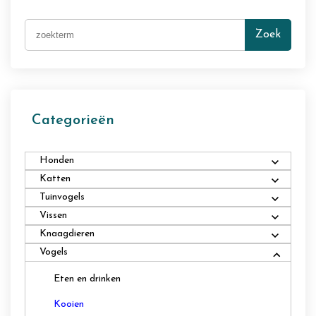
Zoek
Categorieën
Honden
Katten
Tuinvogels
Vissen
Knaagdieren
Vogels
Eten en drinken
Kooien